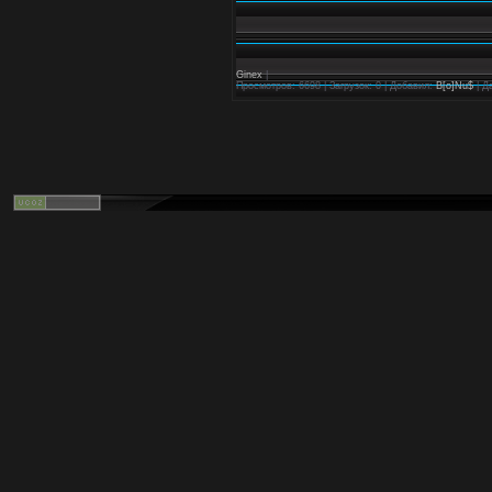
Ginex
|
Просмотров: 6698 | Загрузок: 0 | Добавил:
B[o]Nu$
| Д