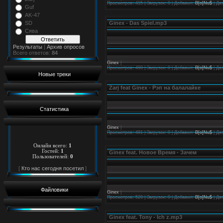
Просмотров: 415 | Загрузок: 0 | Добавил:
B[o]Nu$
| Да
Guf
AK-47
Ginex - Das Spiel.mp3
SD
Сява
Результаты
|
Архив опросов
Всего ответов:
84
Ginex
|
Просмотров: 490 | Загрузок: 0 | Добавил:
B[o]Nu$
| Да
Новые треки
Zarj feat Ginex - Рэп на балалайке
Статистика
Ginex
|
Просмотров: 491 | Загрузок: 0 | Добавил:
B[o]Nu$
| Да
Онлайн всего:
1
Гостей:
1
Ginex feat. Новое Время - Зачем
Пользователей:
0
[
Кто нас сегодня посетил
]
Файловики
Ginex
|
Просмотров: 520 | Загрузок: 0 | Добавил:
B[o]Nu$
| Да
Ginex feat. Tony - Ich z.mp3