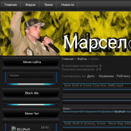
Главная
Форум
Треки
Новости
Главная
»
Файлы
» Ginex
Меню сайта
В категории материалов
:
9
Показано материалов
:
1-9
Нажми
Сортировать по
:
Дате
·
Названию
·
Рейтингу
Som DoN-A Grom Czar Kra- AMG.mp3
Block title
Ginex
|
Просмотров: 527 | Загрузок: 0 | Добавил:
B[o]Nu$
| Да
Мини Чат
SoM, DoN-A (Ginex), Grom - Most-Rap AM