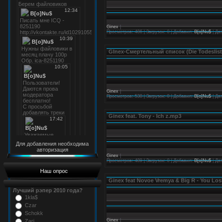
Ginex
|
Просмотров: 486 | Загрузок: 0 | Добавил:
B[o]Nu$
| Да
GInex-Смертельный список (Die Todesliste
Ginex
|
Просмотров: 538 | Загрузок: 0 | Добавил:
B[o]Nu$
| Да
Ginex feat. Tony - Ich z.mp3
Для добавления необходима
авторизация
Ginex
|
Просмотров: 489 | Загрузок: 0 | Добавил:
B[o]Nu$
| Да
Наш опрос
Ginex feat Novoe Vremya & Big R - You Lo
Лучший рэпер 2010 года?
1kla$
Czar
Schokk
Ginex
|
Zarj